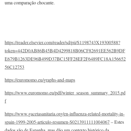
uma comparação chocante.
https://reader.elsevier.com/reader/sd/pii/S1198743X19300588?
token=442D0AB86B45B4D4299818B06CF82691EE562B9DF
E679B1263DE96B499D37BC15FF28EF2F6489FC18A156652
56C12753
https://euromomo.eu/graphs-and-maps
https://www.euromomo.eu/pdf/winter_season_summary_2015.pd
f
https://www.gacetasanitaria.org/en-influenza-related-mortality-in-
spain-1999-2005-articulo-resumen-S0213911111004067
– Estes
dados são de Espanha, mas dão um contexto histórico da