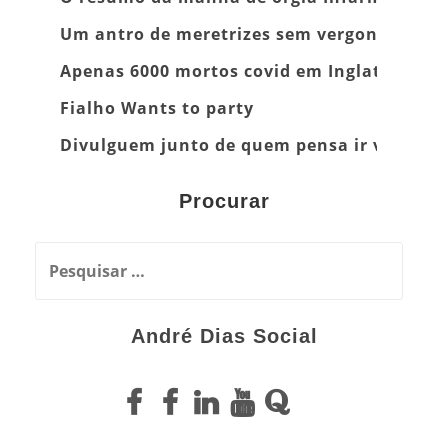
Um antro de meretrizes sem vergonha
Apenas 6000 mortos covid em Inglaterra
Fialho Wants to party
Divulguem junto de quem pensa ir vacinar
Procurar
P
e
s
André Dias Social
q
u
F
F
F
L
Y
Q
i
s
e
a
a
i
o
u