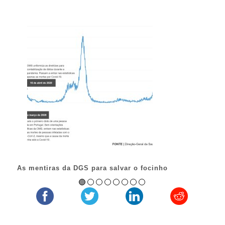
O 
As mentiras da DGS para salvar o focinho