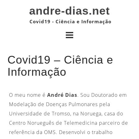
S
andre-dias.net
k
Covid19 - Ciência e Informação
i
p
t
o
Covid19 – Ciência e
c
Informação
o
n
t
O meu nome é
André Dias
. Sou Doutorado em
e
Modelação de Doenças Pulmonares pela
n
Universidade de Tromso, na Noruega, casa do
t
Centro Norueguês de Telemedicina parceiro de
referência da OMS. Desenvolvi o trabalho