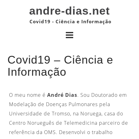
S
andre-dias.net
k
Covid19 - Ciência e Informação
i
p
t
o
Covid19 – Ciência e
c
Informação
o
n
t
O meu nome é
André Dias
. Sou Doutorado em
e
Modelação de Doenças Pulmonares pela
n
Universidade de Tromso, na Noruega, casa do
t
Centro Norueguês de Telemedicina parceiro de
referência da OMS. Desenvolvi o trabalho