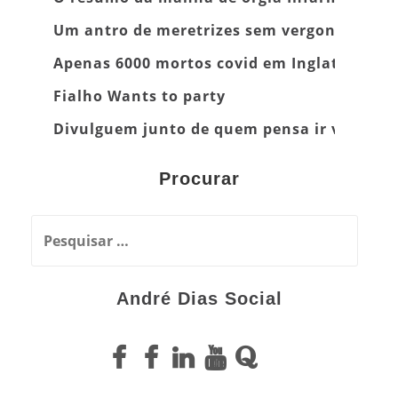
Um antro de meretrizes sem vergonha
Apenas 6000 mortos covid em Inglaterra
Fialho Wants to party
Divulguem junto de quem pensa ir vacinar
Procurar
P
e
s
André Dias Social
q
u
F
F
F
L
Y
Q
i
s
e
a
a
i
o
u