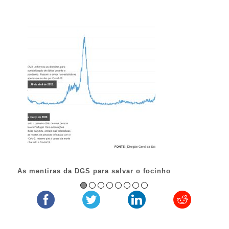
O 
As mentiras da DGS para salvar o focinho